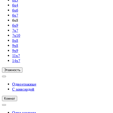
6х3
6х4
6х6
6х7
6х8
6х9
7х7
7х10
8х8
9х8
9х9
11х7
14х7
Этажность
Одноэтажные
С мансардой
Комнат
Одна комната