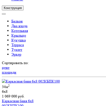
Конструкция
Балкон
Два входа
Котельная
Крыльцо
Кукушка
Терраса
Туалет
Эркер
Сортировать по:
цене
площади
2
34м
6х8
1 069 000 руб.
Каркасная баня 6х8
002КБПК100