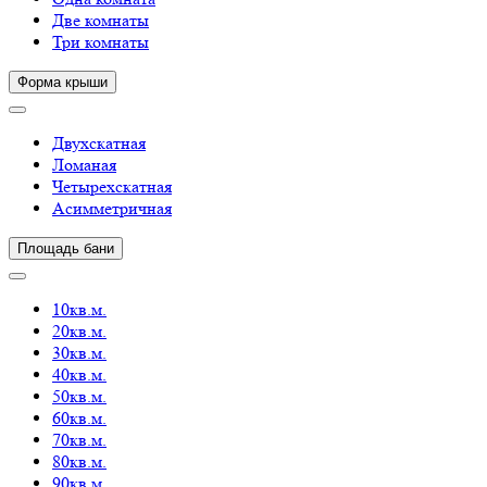
Две комнаты
Три комнаты
Форма крыши
Двухскатная
Ломаная
Четырехскатная
Асимметричная
Площадь бани
10кв.м.
20кв.м.
30кв.м.
40кв.м.
50кв.м.
60кв.м.
70кв.м.
80кв.м.
90кв.м.