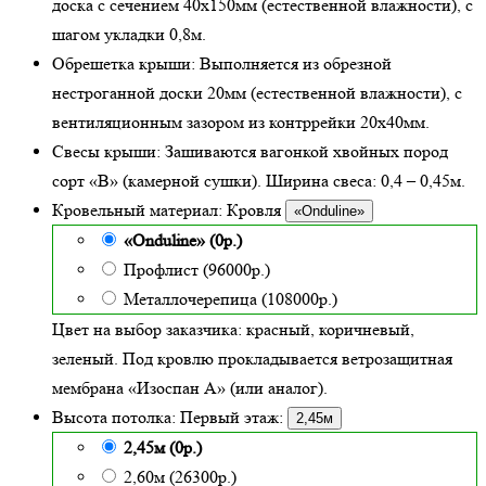
доска с сечением 40х150мм (естественной влажности), с
шагом укладки 0,8м.
Обрешетка крыши:
Выполняется из обрезной
нестроганной доски 20мм (естественной влажности), с
вентиляционным зазором из контррейки 20х40мм.
Свесы крыши:
Зашиваются вагонкой хвойных пород
сорт «В» (камерной сушки). Ширина свеса: 0,4 – 0,45м.
Кровельный материал:
Кровля
«Onduline»
«Onduline» (0р.)
Профлист (96000р.)
Металлочерепица (108000р.)
Цвет на выбор заказчика: красный, коричневый,
зеленый.
Под кровлю прокладывается ветрозащитная
мембрана «Изоспан А» (или аналог).
Высота потолка:
Первый этаж:
2,45м
2,45м (0р.)
2,60м (26300р.)