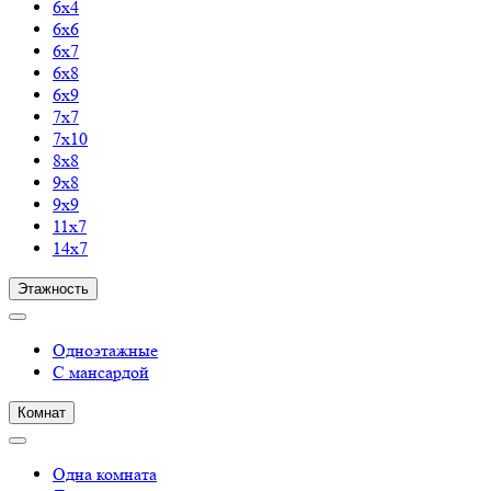
6х4
6х6
6х7
6х8
6х9
7х7
7х10
8х8
9х8
9х9
11х7
14х7
Этажность
Одноэтажные
С мансардой
Комнат
Одна комната