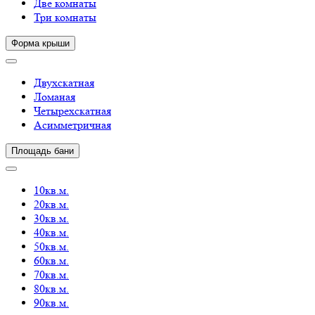
Две комнаты
Три комнаты
Форма крыши
Двухскатная
Ломаная
Четырехскатная
Асимметричная
Площадь бани
10кв.м.
20кв.м.
30кв.м.
40кв.м.
50кв.м.
60кв.м.
70кв.м.
80кв.м.
90кв.м.