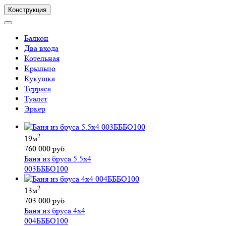
Конструкция
Балкон
Два входа
Котельная
Крыльцо
Кукушка
Терраса
Туалет
Эркер
2
19м
760 000 руб.
Баня из бруса 5.5х4
003БББО100
2
13м
703 000 руб.
Баня из бруса 4х4
004БББО100