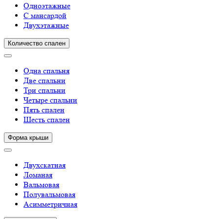
Одноэтажные
С мансардой
Двухэтажные
Количество спален
Одна спальня
Две спальни
Три спальни
Четыре спальни
Пять спален
Шесть спален
Форма крыши
Двухскатная
Ломаная
Вальмовая
Полувальмовая
Асимметричная