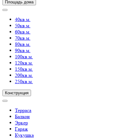
Площадь дома
40кв.м.
50кв.м.
60кв.м.
70кв.м.
80кв.м.
90кв.м.
100кв.м.
120кв.м.
150кв.м.
200кв.м.
250кв.м.
Конструкция
Терраса
Балкон
Эркер
Гараж
Кукушка