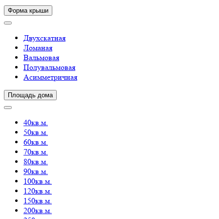
Форма крыши
Двухскатная
Ломаная
Вальмовая
Полувальмовая
Асимметричная
Площадь дома
40кв.м.
50кв.м.
60кв.м.
70кв.м.
80кв.м.
90кв.м.
100кв.м.
120кв.м.
150кв.м.
200кв.м.