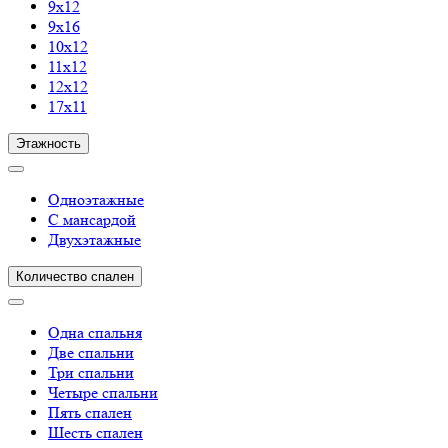
9х12
9х16
10х12
11х12
12х12
17х11
Этажность
Одноэтажные
С мансардой
Двухэтажные
Количество спален
Одна спальня
Две спальни
Три спальни
Четыре спальни
Пять спален
Шесть спален