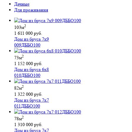
Дачные
Для проживания
2
103м
1 611 000 руб.
Дом из бруса 7х9
009ДББО100
2
73м
1 152 000 руб.
Дом из бруса 6х8
010ДББО100
2
82м
1 322 000 руб.
Дом из бруса 7х7
011ДББО100
2
78м
1 310 000 руб.
Дом из бруса 7х7