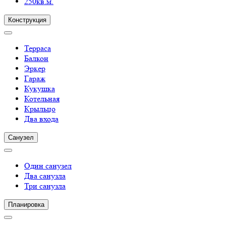
250кв.м.
Конструкция
Терраса
Балкон
Эркер
Гараж
Кукушка
Котельная
Крыльцо
Два входа
Санузел
Один санузел
Два санузла
Три санузла
Планировка