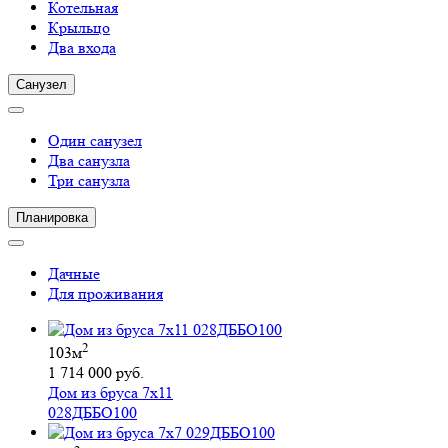
Котельная
Крыльцо
Два входа
Санузел
Один санузел
Два санузла
Три санузла
Планировка
Дачные
Для проживания
2
103м
1 714 000 руб.
Дом из бруса 7х11
028ДББО100