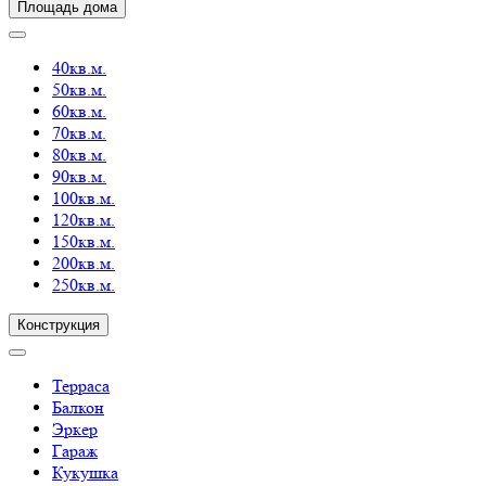
Площадь дома
40кв.м.
50кв.м.
60кв.м.
70кв.м.
80кв.м.
90кв.м.
100кв.м.
120кв.м.
150кв.м.
200кв.м.
250кв.м.
Конструкция
Терраса
Балкон
Эркер
Гараж
Кукушка