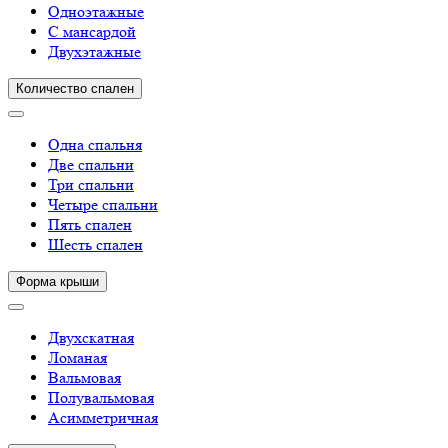
Одноэтажные
С мансардой
Двухэтажные
Количество спален
Одна спальня
Две спальни
Три спальни
Четыре спальни
Пять спален
Шесть спален
Форма крыши
Двухскатная
Ломаная
Вальмовая
Полувальмовая
Асимметричная