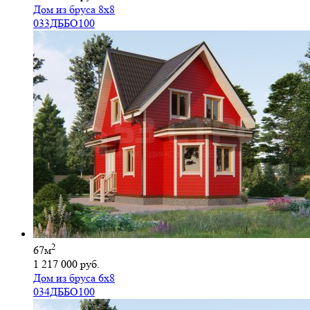
Дом из бруса 8х8
033ДББО100
2
67м
1 217 000 руб.
Дом из бруса 6х8
034ДББО100