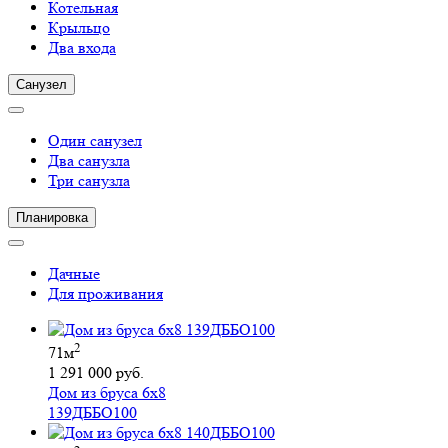
Котельная
Крыльцо
Два входа
Санузел
Один санузел
Два санузла
Три санузла
Планировка
Дачные
Для проживания
2
71м
1 291 000 руб.
Дом из бруса 6х8
139ДББО100