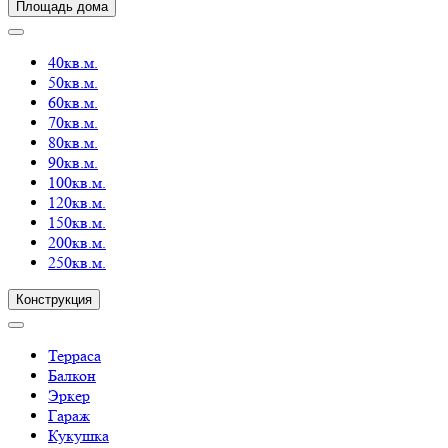
Площадь дома
40кв.м.
50кв.м.
60кв.м.
70кв.м.
80кв.м.
90кв.м.
100кв.м.
120кв.м.
150кв.м.
200кв.м.
250кв.м.
Конструкция
Терраса
Балкон
Эркер
Гараж
Кукушка