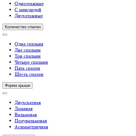
Одноэтажные
С мансардой
Двухэтажные
Количество спален
Одна спальня
Две спальни
Три спальни
Четыре спальни
Пять спален
Шесть спален
Форма крыши
Двухскатная
Ломаная
Вальмовая
Полувальмовая
Асимметричная