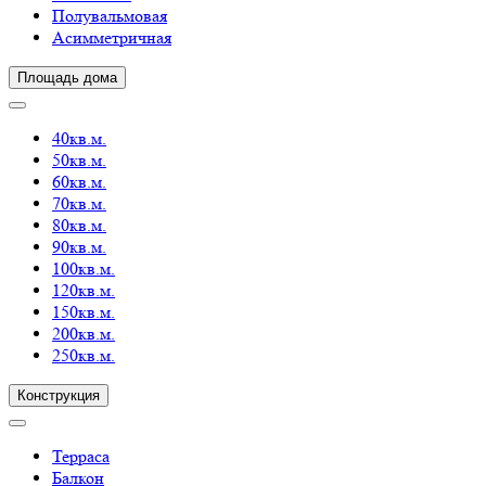
Полувальмовая
Асимметричная
Площадь дома
40кв.м.
50кв.м.
60кв.м.
70кв.м.
80кв.м.
90кв.м.
100кв.м.
120кв.м.
150кв.м.
200кв.м.
250кв.м.
Конструкция
Терраса
Балкон