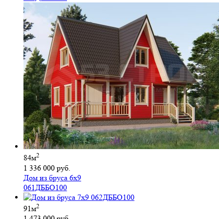
2
84м
1 336 000 руб.
Дом из бруса 6х9
061ДББО100
2
91м
1 473 000 руб.