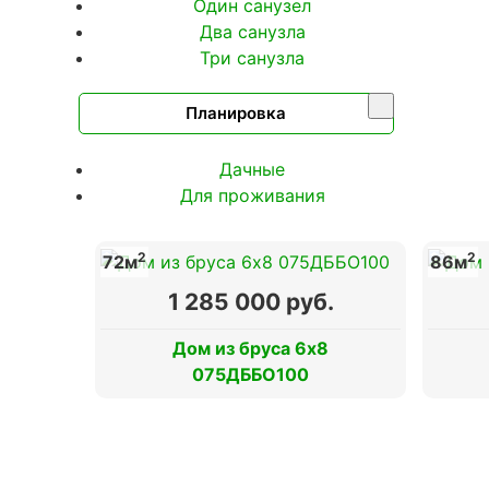
Один санузел
Два санузла
Три санузла
Планировка
Дачные
Для проживания
2
2
72м
86м
1 285 000 руб.
Дом из бруса 6х8
075ДББО100