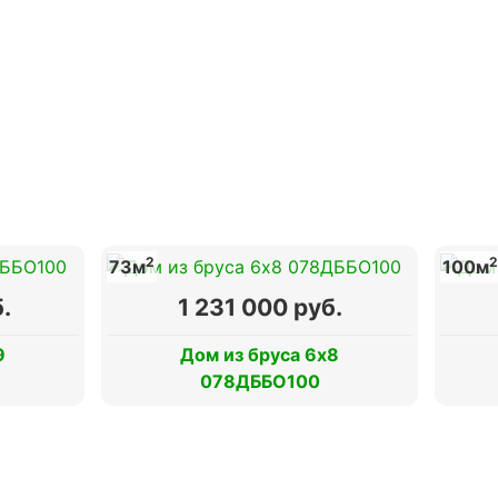
2
2
73м
100м
.
1 231 000 руб.
9
Дом из бруса 6х8
078ДББО100