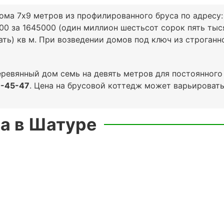
 дома 7х9 метров из профилированного бруса по адресу
0 за 1645000 (один миллион шестьсот сорок пять тыс
ать) кв м. При возведении домов под ключ из строган
еревянный дом семь на девять метров для постоянног
0-45-47
. Цена на брусовой коттедж может варьироват
са в Шатуре