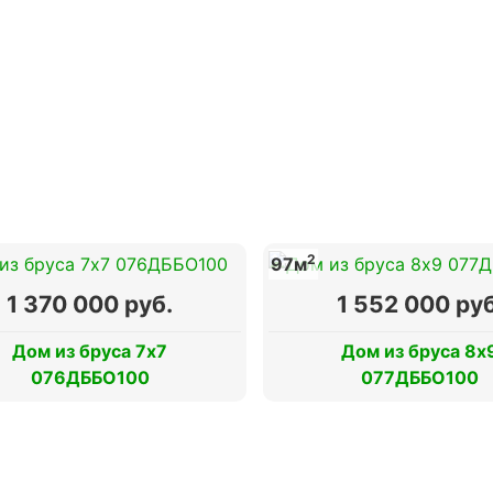
2
97м
1 370 000 руб.
1 552 000 руб
Дом из бруса 7х7
Дом из бруса 8х
076ДББО100
077ДББО100