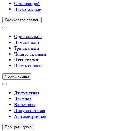
С мансардой
Двухэтажные
Количество спален
Одна спальня
Две спальни
Три спальни
Четыре спальни
Пять спален
Шесть спален
Форма крыши
Двухскатная
Ломаная
Вальмовая
Полувальмовая
Асимметричная
Площадь дома