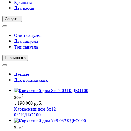
Крыльцо
Два входа
Санузел
Один санузел
Два санузла
Три санузла
Планировка
Дачные
Для проживания
2
86м
1 190 000 руб.
Каркасный дом 8х12
031КДБО100
2
95м