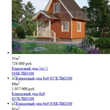
2
31м
726 000 руб.
Каркасный дом 5х5.5
036КДБО100
2
86м
1 057 000 руб.
Каркасный дом 6х9
037КДБО100
2
91м