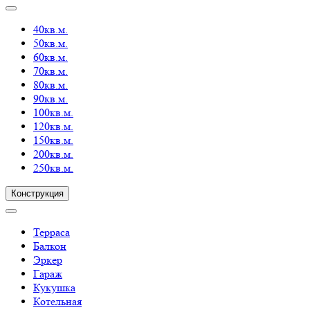
40кв.м.
50кв.м.
60кв.м.
70кв.м.
80кв.м.
90кв.м.
100кв.м.
120кв.м.
150кв.м.
200кв.м.
250кв.м.
Конструкция
Терраса
Балкон
Эркер
Гараж
Кукушка
Котельная