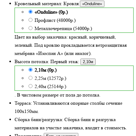
Кровельный материал:
Кровля
«Onduline»
«Onduline» (0р.)
Профлист (48000р.)
Металлочерепица (54000р.)
Цвет на выбор заказчика: красный, коричневый,
зеленый.
Под кровлю прокладывается ветрозащитная
мембрана «Изоспан А» (или аналог).
Высота потолка:
Первый этаж:
2,10м
2,10м (0р.)
2,25м (12572р.)
2,40м (25144р.)
. В чистовом размере от пола до потолка.
Терраса:
Устанавливаются опорные столбы сечение
100х150мм.
Сборка бани/разгрузка:
Сборка бани и разгрузка
материалов на участке заказчика, входит в стоимость.
Проживание: