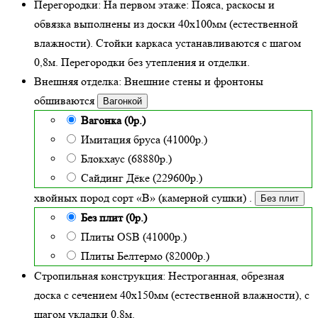
Перегородки:
На первом этаже: Пояса, раскосы и
обвязка выполнены из доски 40х100мм (
естественной
влажности
). Стойки каркаса устанавливаются с шагом
0,8м. Перегородки без утепления и отделки.
Внешняя отделка:
Внешние стены и фронтоны
обшиваются
Вагонкой
Вагонка (0р.)
Имитация бруса (41000р.)
Блокхаус (68880р.)
Сайдинг Дёке (229600р.)
хвойных пород сорт «В» (камерной сушки)
.
Без плит
Без плит (0р.)
Плиты OSB (41000р.)
Плиты Белтермо (82000р.)
Стропильная конструкция:
Нестроганная, обрезная
доска с сечением 40х150мм (естественной влажности), с
шагом укладки 0,8м.