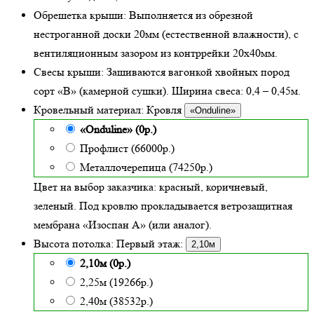
Обрешетка крыши:
Выполняется из обрезной
нестроганной доски 20мм (естественной влажности), с
вентиляционным зазором из контррейки 20х40мм.
Свесы крыши:
Зашиваются вагонкой хвойных пород
сорт «В» (камерной сушки). Ширина свеса: 0,4 – 0,45м.
Кровельный материал:
Кровля
«Onduline»
«Onduline» (0р.)
Профлист (66000р.)
Металлочерепица (74250р.)
Цвет на выбор заказчика: красный, коричневый,
зеленый.
Под кровлю прокладывается ветрозащитная
мембрана «Изоспан А» (или аналог).
Высота потолка:
Первый этаж:
2,10м
2,10м (0р.)
2,25м (19266р.)
2,40м (38532р.)