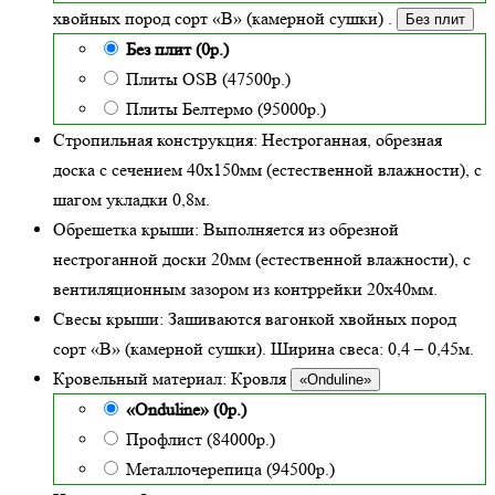
хвойных пород сорт «В» (камерной сушки)
.
Без плит
Без плит (0р.)
Плиты OSB (47500р.)
Плиты Белтермо (95000р.)
Стропильная конструкция:
Нестроганная, обрезная
доска с сечением 40х150мм (естественной влажности), с
шагом укладки 0,8м.
Обрешетка крыши:
Выполняется из обрезной
нестроганной доски 20мм (естественной влажности), с
вентиляционным зазором из контррейки 20х40мм.
Свесы крыши:
Зашиваются вагонкой хвойных пород
сорт «В» (камерной сушки). Ширина свеса: 0,4 – 0,45м.
Кровельный материал:
Кровля
«Onduline»
«Onduline» (0р.)
Профлист (84000р.)
Металлочерепица (94500р.)