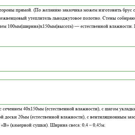
стороны прямой. (По желанию заказчика можем изготовить брус 
я межвенцовый утеплитель льноджутовое полотно. Стены собираю
ием 100мм(ширина)x150мм(высота) —
естественной влажности
.
с сечением 40х150мм (естественной влажности), с шагом укладки
й доски 20мм (естественной влажности), с вентиляционным заз
В» (камерной сушки). Ширина свеса: 0,4 – 0,45м.