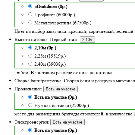
«Onduline» (0р.)
Профлист (60000р.)
Металлочерепица (67500р.)
Цвет на выбор заказчика: красный, коричневый, зеленый.
Высота потолка:
Первый этаж:
2,10м
2,10м (0р.)
2,25м (19519р.)
2,40м (39038р.)
. ± 5см. В чистовом размере от пола до потолка.
Сборка бани/разгрузка:
Сборка бани и разгрузка материало
Проживание:
Есть на участке
Есть на участке (0р.)
Нужная бытовка (25000р.)
место для размещения бригады строителей, в количестве 2
Электроэнергия:
Есть на участке
Есть на участке (0р.)