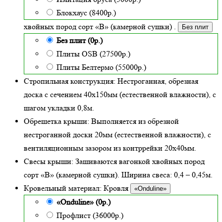
Блокхаус (8400р.)
хвойных пород сорт «В» (камерной сушки)
.
Без плит
Без плит (0р.)
Плиты OSB (27500р.)
Плиты Белтермо (55000р.)
Стропильная конструкция:
Нестроганная, обрезная
доска с сечением 40х150мм (естественной влажности), с
шагом укладки 0,8м.
Обрешетка крыши:
Выполняется из обрезной
нестроганной доски 20мм (естественной влажности), с
вентиляционным зазором из контррейки 20х40мм.
Свесы крыши:
Зашиваются вагонкой хвойных пород
сорт «В» (камерной сушки). Ширина свеса: 0,4 – 0,45м.
Кровельный материал:
Кровля
«Onduline»
«Onduline» (0р.)
Профлист (36000р.)