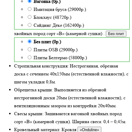
Вагонка (0р.)
Имитация бруса (29000р.)
Блокхаус (48720р.)
Сайдинг Дёке (162400р.)
хвойных пород сорт «В» (камерной сушки)
.
Без плит
Без плит (0р.)
Плиты OSB (29000р.)
Плиты Белтермо (58000р.)
Стропильная конструкция:
Нестроганная, обрезная
доска с сечением 40х150мм (естественной влажности), с
шагом укладки 0,8м.
Обрешетка крыши:
Выполняется из обрезной
нестроганной доски 20мм (естественной влажности), с
вентиляционным зазором из контррейки 20х40мм.
Свесы крыши:
Зашиваются вагонкой хвойных пород
сорт «В» (камерной сушки). Ширина свеса: 0,4 – 0,45м.
Кровельный материал:
Кровля
«Onduline»