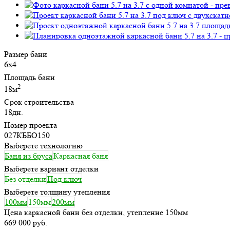
Размер бани
6х4
Площадь бани
2
18м
Срок строительства
18дн.
Номер проекта
027КББО150
Выберете технологию
Баня из бруса
Каркасная баня
Выберете вариант отделки
Без отделки
Под ключ
Выберете толщину утепления
100мм
150мм
200мм
Цена каркасной бани без отделки, утепление 150мм
669 000 руб.