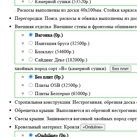
Камерной сушки (53520р.)
. Раскосы выполнены из доски 40х100мм. Стойки каркаса
Перегородки:
Пояса, раскосы и обвязка выполнены из до
Внешняя отделка:
Внешние стены и фронтоны обшивают
Вагонка (0р.)
Имитация бруса (32500р.)
Блокхаус (54600р.)
Сайдинг Дёке (182000р.)
хвойных пород сорт «В» (камерной сушки)
.
Без плит
Без плит (0р.)
Плиты OSB (32500р.)
Плиты Белтермо (65000р.)
Стропильная конструкция:
Нестроганная, обрезная доска 
Обрешетка крыши:
Выполняется из обрезной нестроганно
Свесы крыши:
Зашиваются вагонкой хвойных пород сорт «
Кровельный материал:
Кровля
«Onduline»
«Onduline» (0р.)