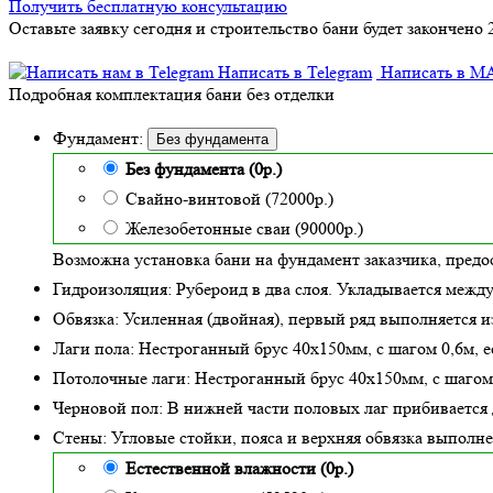
Получить бесплатную консультацию
Оставьте заявку сегодня и строительство бани будет закончено 2
Написать в Telegram
Написать в M
Подробная комплектация бани без отделки
Фундамент:
Без фундамента
Без фундамента (0р.)
Свайно-винтовой (72000р.)
Железобетонные сваи (90000р.)
Возможна установка бани на фундамент заказчика, предо
Гидроизоляция:
Рубероид в два слоя. Укладывается межд
Обвязка:
Усиленная (двойная)
, первый ряд выполняется и
Лаги пола:
Нестроганный брус 40х150мм, с шагом 0,6м,
е
Потолочные лаги:
Нестроганный брус 40х150мм, с шагом
Черновой пол:
В нижней части половых лаг прибивается 
Стены:
Угловые стойки, пояса и верхняя обвязка выполн
Естественной влажности (0р.)