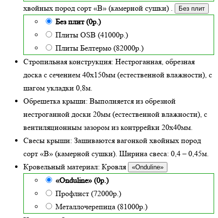
хвойных пород сорт «В» (камерной сушки)
.
Без плит
Без плит (0р.)
Плиты OSB (41000р.)
Плиты Белтермо (82000р.)
Стропильная конструкция:
Нестроганная, обрезная
доска с сечением 40х150мм (естественной влажности), с
шагом укладки 0,8м.
Обрешетка крыши:
Выполняется из обрезной
нестроганной доски 20мм (естественной влажности), с
вентиляционным зазором из контррейки 20х40мм.
Свесы крыши:
Зашиваются вагонкой хвойных пород
сорт «В» (камерной сушки). Ширина свеса: 0,4 – 0,45м.
Кровельный материал:
Кровля
«Onduline»
«Onduline» (0р.)
Профлист (72000р.)
Металлочерепица (81000р.)