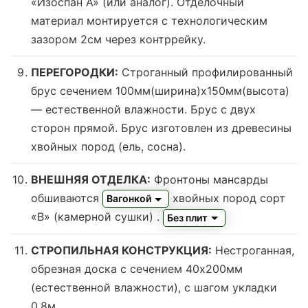
«Изоспан А» (или аналог). Отделочный
материал монтируется с технологическим
зазором 2см через контррейку.
ПЕРЕГОРОДКИ:
Строганный профилированный
брус сечением 100мм(ширина)x150мм(высота)
—
естественной влажности
. Брус с двух
сторон прямой. Брус изготовлен из древесины
хвойных пород (ель, сосна).
ВНЕШНЯЯ ОТДЕЛКА:
Фронтоны мансарды
обшиваются
хвойных пород сорт
Вагонкой
«В» (камерной сушки)
.
Без плит
СТРОПИЛЬНАЯ КОНСТРУКЦИЯ:
Нестроганная,
обрезная доска с сечением 40х200мм
(естественной влажности), с шагом укладки
0,8м.