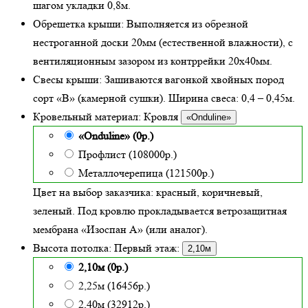
шагом укладки 0,8м.
Обрешетка крыши:
Выполняется из обрезной
нестроганной доски 20мм (естественной влажности), с
вентиляционным зазором из контррейки 20х40мм.
Свесы крыши:
Зашиваются вагонкой хвойных пород
сорт «В» (камерной сушки). Ширина свеса: 0,4 – 0,45м.
Кровельный материал:
Кровля
«Onduline»
«Onduline» (0р.)
Профлист (108000р.)
Металлочерепица (121500р.)
Цвет на выбор заказчика: красный, коричневый,
зеленый.
Под кровлю прокладывается ветрозащитная
мембрана «Изоспан А» (или аналог).
Высота потолка:
Первый этаж:
2,10м
2,10м (0р.)
2,25м (16456р.)
2,40м (32912р.)