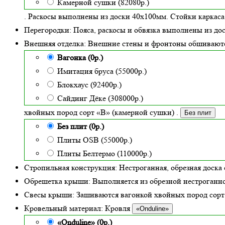
Камерной сушки (82080р.)
. Раскосы выполнены из доски 40х100мм. Стойки каркаса
Перегородки:
Пояса, раскосы и обвязка выполнены из до
Внешняя отделка:
Внешние стены и фронтоны обшивают
Вагонка (0р.)
Имитация бруса (55000р.)
Блокхаус (92400р.)
Сайдинг Дёке (308000р.)
хвойных пород сорт «В» (камерной сушки)
.
Без плит
Без плит (0р.)
Плиты OSB (55000р.)
Плиты Белтермо (110000р.)
Стропильная конструкция:
Нестроганная, обрезная доска 
Обрешетка крыши:
Выполняется из обрезной нестроганно
Свесы крыши:
Зашиваются вагонкой хвойных пород сорт «
Кровельный материал:
Кровля
«Onduline»
«Onduline» (0р.)