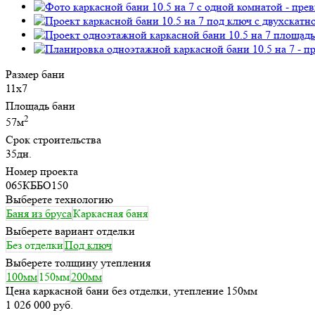
Размер бани
11х7
Площадь бани
2
57м
Срок строительства
35дн.
Номер проекта
065КББО150
Выберете технологию
Баня из бруса
Каркасная баня
Выберете вариант отделки
Без отделки
Под ключ
Выберете толщину утепления
100мм
150мм
200мм
Цена каркасной бани без отделки, утепление 150мм
1 026 000 руб.