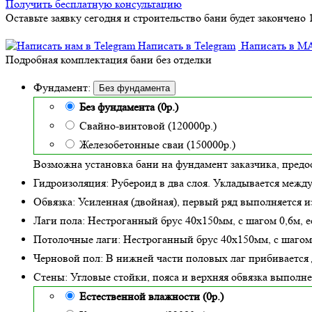
Получить бесплатную консультацию
Оставьте заявку сегодня и строительство бани будет закончено 
Написать в Telegram
Написать в M
Подробная комплектация бани без отделки
Фундамент:
Без фундамента
Без фундамента (0р.)
Свайно-винтовой (120000р.)
Железобетонные сваи (150000р.)
Возможна установка бани на фундамент заказчика, предо
Гидроизоляция:
Рубероид в два слоя. Укладывается межд
Обвязка:
Усиленная (двойная)
, первый ряд выполняется и
Лаги пола:
Нестроганный брус 40х150мм, с шагом 0,6м,
е
Потолочные лаги:
Нестроганный брус 40х150мм, с шагом
Черновой пол:
В нижней части половых лаг прибивается 
Стены:
Угловые стойки, пояса и верхняя обвязка выполн
Естественной влажности (0р.)