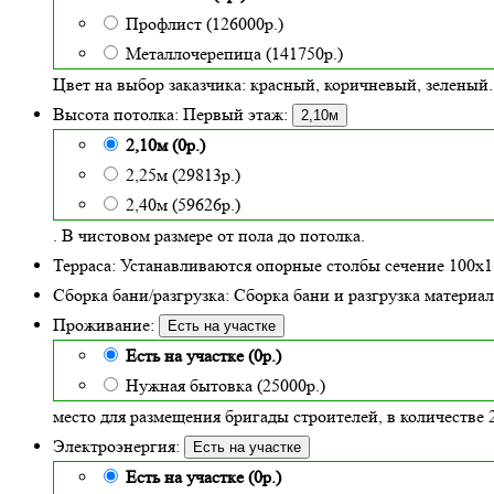
Профлист (126000р.)
Металлочерепица (141750р.)
Цвет на выбор заказчика: красный, коричневый, зеленый.
Высота потолка:
Первый этаж:
2,10м
2,10м (0р.)
2,25м (29813р.)
2,40м (59626р.)
. В чистовом размере от пола до потолка.
Терраса:
Устанавливаются опорные столбы сечение 100х
Сборка бани/разгрузка:
Сборка бани и разгрузка материало
Проживание:
Есть на участке
Есть на участке (0р.)
Нужная бытовка (25000р.)
место для размещения бригады строителей, в количестве 2
Электроэнергия:
Есть на участке
Есть на участке (0р.)