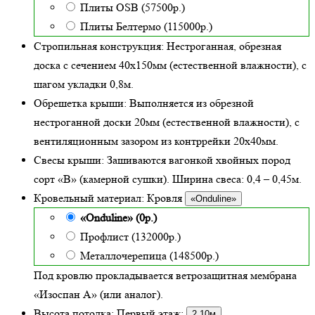
Плиты OSB (57500р.)
Плиты Белтермо (115000р.)
Стропильная конструкция:
Нестроганная, обрезная
доска с сечением 40х150мм (естественной влажности), с
шагом укладки 0,8м.
Обрешетка крыши:
Выполняется из обрезной
нестроганной доски 20мм (естественной влажности), с
вентиляционным зазором из контррейки 20х40мм.
Свесы крыши:
Зашиваются вагонкой хвойных пород
сорт «В» (камерной сушки). Ширина свеса: 0,4 – 0,45м.
Кровельный материал:
Кровля
«Onduline»
«Onduline» (0р.)
Профлист (132000р.)
Металлочерепица (148500р.)
Под кровлю прокладывается ветрозащитная мембрана
«Изоспан А» (или аналог).
Высота потолка:
Первый этаж:
2,10м