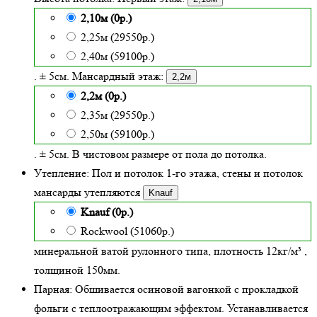
2,10м (0р.)
2,25м (29550р.)
2,40м (59100р.)
. ± 5см. Мансардный этаж:
2,2м
2,2м (0р.)
2,35м (29550р.)
2,50м (59100р.)
. ± 5см. В чистовом размере от пола до потолка.
Утепление:
Пол и потолок 1-го этажа, стены и потолок
мансарды утепляются
Knauf
Knauf (0р.)
Rockwool (51060р.)
минеральной ватой рулонного типа, плотность 12кг/м³
,
толщиной
150
мм.
Парная:
Обшивается осиновой вагонкой с прокладкой
фольги с теплоотражающим эффектом. Устанавливается