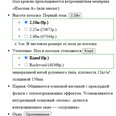
Под кровлю прокладывается ветрозащитная мембрана
«Изоспан А» (или аналог).
Высота потолка:
Первый этаж:
2,10м
2,10м (0р.)
2,25м (23672р.)
2,40м (47344р.)
. ± 5см. В чистовом размере от пола до потолка.
Утепление:
Пол и потолок утепляются
Knauf
Knauf (0р.)
Rockwool (48300р.)
минеральной ватой рулонного типа, плотность 12кг/м³
,
толщиной
150
мм.
Парная:
Обшивается осиновой вагонкой с прокладкой
фольги с теплоотражающим эффектом. Устанавливается
натуральный осиновый «полок», делается
вентиляционное окно — «отдушина».
Окна:
Однокамерные