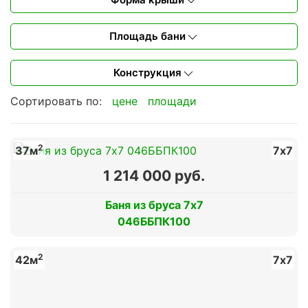
Площадь бани
Конструкция
Сортировать по:
цене
площади
2
37м
7х7
1 214 000 руб.
Баня из бруса 7х7
046ББПК100
2
42м
7х7