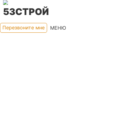
Перезвоните мне
МЕНЮ
8 (800) 250-45-47
КАРКАСНЫЕ ДОМА
ДОМА ИЗ БРУСА
КАРКАСНЫЕ БАНИ
БАНИ ИЗ БРУСА
ФОТО
КАЛЬКУЛЯТОР ОНЛАЙН
ДОСТАВКА