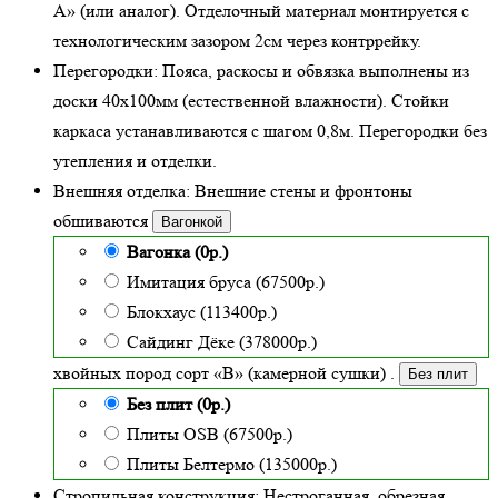
А» (или аналог). Отделочный материал монтируется с
технологическим зазором 2см через контррейку.
Перегородки:
Пояса, раскосы и обвязка выполнены из
доски 40х100мм (
естественной влажности
). Стойки
каркаса устанавливаются с шагом 0,8м. Перегородки без
утепления и отделки.
Внешняя отделка:
Внешние стены и фронтоны
обшиваются
Вагонкой
Вагонка (0р.)
Имитация бруса (67500р.)
Блокхаус (113400р.)
Сайдинг Дёке (378000р.)
хвойных пород сорт «В» (камерной сушки)
.
Без плит
Без плит (0р.)
Плиты OSB (67500р.)
Плиты Белтермо (135000р.)
Стропильная конструкция:
Нестроганная, обрезная