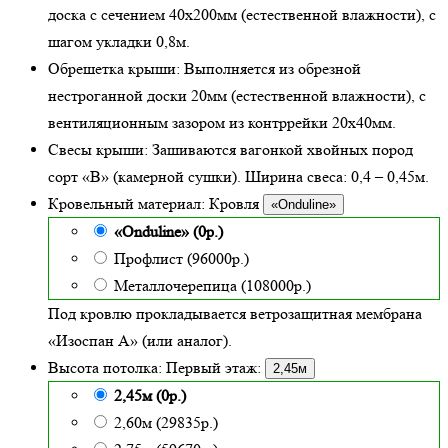
доска с сечением 40х200мм (естественной влажности), с
шагом укладки 0,8м.
Обрешетка крыши:
Выполняется из обрезной
нестроганной доски 20мм (естественной влажности), с
вентиляционным зазором из контррейки 20х40мм.
Свесы крыши:
Зашиваются вагонкой хвойных пород
сорт «В» (камерной сушки). Ширина свеса: 0,4 – 0,45м.
Кровельный материал:
Кровля
«Onduline»
«Onduline» (0р.)
Профлист (96000р.)
Металлочерепица (108000р.)
Под кровлю прокладывается ветрозащитная мембрана
«Изоспан А» (или аналог).
Высота потолка:
Первый этаж:
2,45м
2,45м (0р.)
2,60м (29835р.)