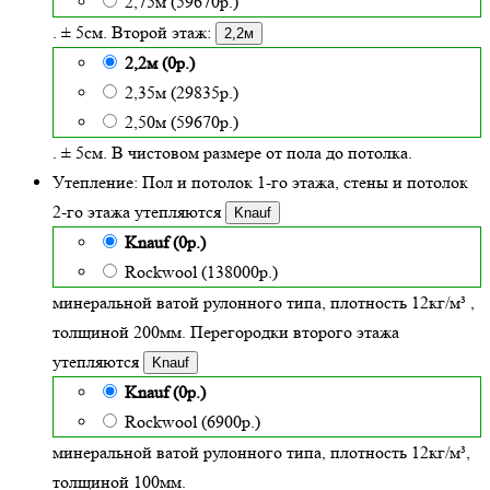
2,75м (59670р.)
. ± 5см. Второй этаж:
2,2м
2,2м (0р.)
2,35м (29835р.)
2,50м (59670р.)
. ± 5см. В чистовом размере от пола до потолка.
Утепление:
Пол и потолок 1-го этажа, стены и потолок
2-го этажа утепляются
Knauf
Knauf (0р.)
Rockwool (138000р.)
минеральной ватой рулонного типа, плотность 12кг/м³
,
толщиной
200
мм. Перегородки второго этажа
утепляются
Knauf
Knauf (0р.)
Rockwool (6900р.)
минеральной ватой рулонного типа, плотность 12кг/м³
,
толщиной 100мм.