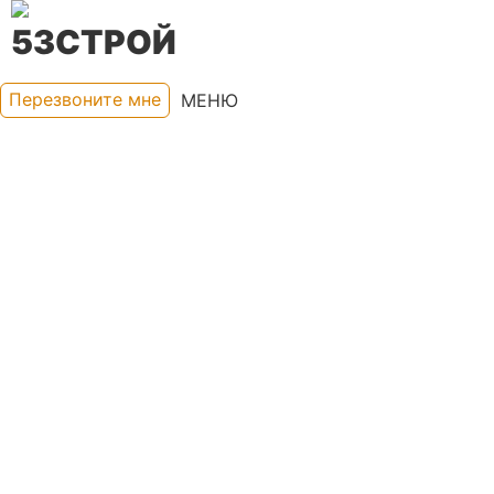
Перезвоните мне
МЕНЮ
8 (800) 250-45-47
КАРКАСНЫЕ ДОМА
ДОМА ИЗ БРУСА
КАРКАСНЫЕ БАНИ
БАНИ ИЗ БРУСА
ФОТО
КАЛЬКУЛЯТОР ОНЛАЙН
ДОСТАВКА