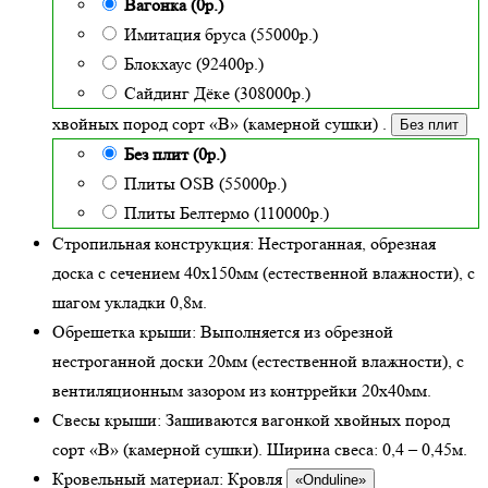
Вагонка (0р.)
Имитация бруса (55000р.)
Блокхаус (92400р.)
Сайдинг Дёке (308000р.)
хвойных пород сорт «В» (камерной сушки)
.
Без плит
Без плит (0р.)
Плиты OSB (55000р.)
Плиты Белтермо (110000р.)
Стропильная конструкция:
Нестроганная, обрезная
доска с сечением 40х150мм (естественной влажности), с
шагом укладки 0,8м.
Обрешетка крыши:
Выполняется из обрезной
нестроганной доски 20мм (естественной влажности), с
вентиляционным зазором из контррейки 20х40мм.
Свесы крыши:
Зашиваются вагонкой хвойных пород
сорт «В» (камерной сушки). Ширина свеса: 0,4 – 0,45м.
Кровельный материал:
Кровля
«Onduline»