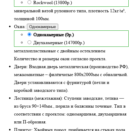
Rockwool (13800р.)
минеральной ватой рулонного типа, плотность 12кг/м³
,
толщиной 100мм.
Окна:
Однокамерные
Однокамерные (0р.)
Двухкамерные (147000р.)
металлопластиковые с двойным остеклением
Количество и размеры окон согласно проекта.
Двери:
Входная дверь металлическая
(производство РФ),
межкомнатные – филёнчатые 800х2000мм с обналичкой.
Двери устанавливаются с фурнитурой (петли и
коробкой заводского типа).
Лестница (межэтажная):
Ступени заводские, тетива —
из бруса 90×140мм., перила и балясины точеные. Тип в
соответствии с проектом: одномаршевая, двухмаршевая
или П-образная.
Плинтус:
Хвойных пород, прибивается на стыках пола,