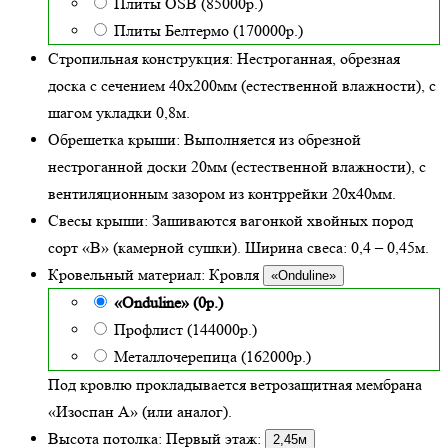
Плиты OSB (85000р.)
Плиты Белтермо (170000р.)
Стропильная конструкция:
Нестроганная, обрезная
доска с сечением 40х200мм (естественной влажности), с
шагом укладки 0,8м.
Обрешетка крыши:
Выполняется из обрезной
нестроганной доски 20мм (естественной влажности), с
вентиляционным зазором из контррейки 20х40мм.
Свесы крыши:
Зашиваются вагонкой хвойных пород
сорт «В» (камерной сушки). Ширина свеса: 0,4 – 0,45м.
Кровельный материал:
Кровля
«Onduline»
«Onduline» (0р.)
Профлист (144000р.)
Металлочерепица (162000р.)
Под кровлю прокладывается ветрозащитная мембрана
«Изоспан А» (или аналог).
Высота потолка:
Первый этаж:
2,45м