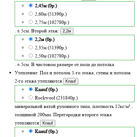
2,45м (0р.)
2,60м (51390р.)
2,75м (102780р.)
. ± 5см. Второй этаж:
2,2м
2,2м (0р.)
2,35м (51390р.)
2,50м (102780р.)
. ± 5см. В чистовом размере от пола до потолка.
Утепление:
Пол и потолок 1-го этажа, стены и потолок
2-го этажа утепляются
Knauf
Knauf (0р.)
Rockwool (231840р.)
минеральной ватой рулонного типа, плотность 12кг/м³
,
толщиной
200
мм. Перегородки второго этажа
утепляются
Knauf
Knauf (0р.)