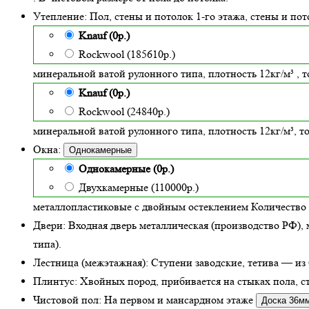
Утепление:
Пол, стены и потолок 1-го этажа, стены и по
Knauf (0р.)
Rockwool (185610р.)
минеральной ватой рулонного типа, плотность 12кг/м³
, 
Knauf (0р.)
Rockwool (24840р.)
минеральной ватой рулонного типа, плотность 12кг/м³
, 
Окна:
Однокамерные
Однокамерные (0р.)
Двухкамерные (110000р.)
металлопластиковые с двойным остеклением
Количество 
Двери:
Входная дверь металлическая
(производство РФ), 
типа).
Лестница (межэтажная):
Ступени заводские, тетива — из 
Плинтус:
Хвойных пород, прибивается на стыках пола, ст
Чистовой пол:
На первом и мансардном этаже
Доска 36м