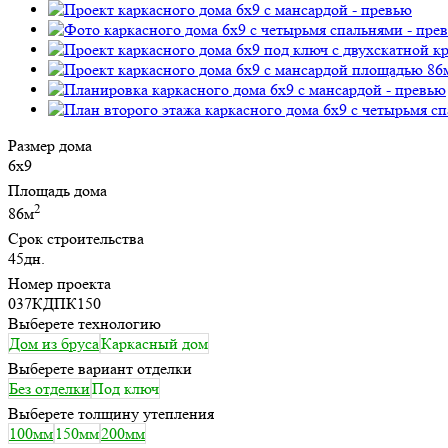
Размер дома
6х9
Площадь дома
2
86м
Срок строительства
45дн.
Номер проекта
037КДПК150
Выберете технологию
Дом из бруса
Каркасный дом
Выберете вариант отделки
Без отделки
Под ключ
Выберете толщину утепления
100мм
150мм
200мм