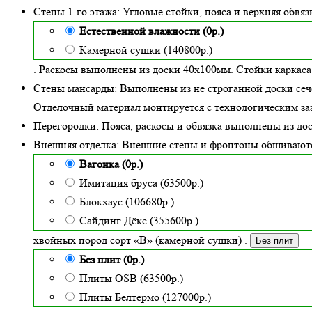
Стены 1-го этажа:
Угловые стойки, пояса и верхняя обвя
Естественной влажности (0р.)
Камерной сушки (140800р.)
. Раскосы выполнены из доски 40х100мм. Стойки каркаса
Стены мансарды:
Выполнены из не строганной доски сеч
Отделочный материал монтируется с технологическим заз
Перегородки:
Пояса, раскосы и обвязка выполнены из до
Внешняя отделка:
Внешние стены и фронтоны обшивают
Вагонка (0р.)
Имитация бруса (63500р.)
Блокхаус (106680р.)
Сайдинг Дёке (355600р.)
хвойных пород сорт «В» (камерной сушки)
.
Без плит
Без плит (0р.)
Плиты OSB (63500р.)
Плиты Белтермо (127000р.)