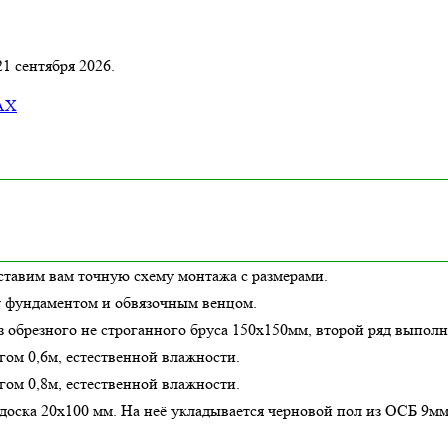
21 сентября 2026.
AX
ставим вам точную схему монтажа с размерами.
у фундаментом и обвязочным венцом.
з обрезного не строганного бруса 150х150мм, второй ряд выполн
гом 0,6м,
естественной влажности
.
гом 0,8м,
естественной влажности
.
оска 20х100 мм. На неё укладывается черновой пол из ОСБ 9мм.