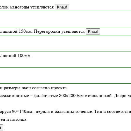
толок мансарды утепляются
Knauf
толщиной
150
мм. Перегородки утепляются
Knauf
толщиной 100мм.
и размеры окон согласно проекта.
межкомнатные – филёнчатые 800х2000мм с обналичкой. Двери ус
бруса 90×140мм., перила и балясины точеные. Тип в соответств
ен и потолка.
м