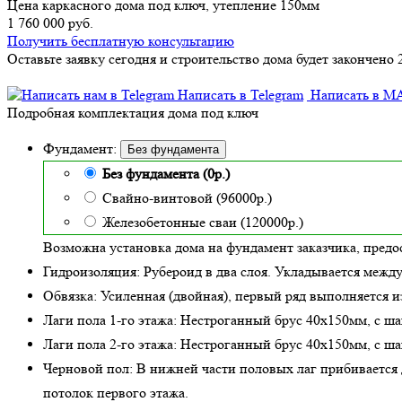
Цена каркасного дома под ключ, утепление 150мм
1 760 000 руб.
Получить бесплатную консультацию
Оставьте заявку сегодня и строительство дома будет закончено 
Написать в Telegram
Написать в M
Подробная комплектация дома под ключ
Фундамент:
Без фундамента
Без фундамента (0р.)
Свайно-винтовой (96000р.)
Железобетонные сваи (120000р.)
Возможна установка дома на фундамент заказчика, предо
Гидроизоляция:
Рубероид в два слоя. Укладывается межд
Обвязка:
Усиленная (двойная)
, первый ряд выполняется и
Лаги пола 1-го этажа:
Нестроганный брус 40х150мм, с ша
Лаги пола 2-го этажа:
Нестроганный брус 40х150мм, с ша
Черновой пол:
В нижней части половых лаг прибивается д
потолок первого этажа.