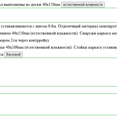
зка выполнены из доски
40х150
мм
естественной влажности
 устанавливаются с шагом 0,6м. Отделочный материал монтирует
ением 40х150мм (
естественной влажности
). Снаружи каркаса м
ором 2см через контррейку.
ски 40х100мм (
естественной влажности
). Стойки каркаса устана
ся
Вагонкой