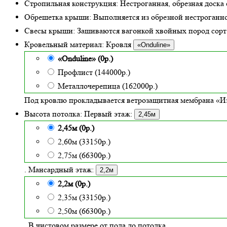
Стропильная конструкция:
Нестроганная, обрезная доска 
Обрешетка крыши:
Выполняется из обрезной нестроганно
Свесы крыши:
Зашиваются вагонкой хвойных пород сорт «
Кровельный материал:
Кровля
«Onduline»
«Onduline» (0р.)
Профлист (144000р.)
Металлочерепица (162000р.)
Под кровлю прокладывается ветрозащитная мембрана «Из
Высота потолка:
Первый этаж:
2,45м
2,45м (0р.)
2,60м (33150р.)
2,75м (66300р.)
. Мансардный этаж:
2,2м
2,2м (0р.)
2,35м (33150р.)
2,50м (66300р.)
. В чистовом размере от пола до потолка.