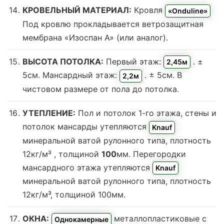
КРОВЕЛЬНЫЙ МАТЕРИАЛ:
Кровля
«Onduline»
Под кровлю прокладывается ветрозащитная
мембрана «Изоспан А» (или аналог).
ВЫСОТА ПОТОЛКА:
Первый этаж:
. ±
2,45м
5см. Мансардный этаж:
. ± 5см. В
2,2м
чистовом размере от пола до потолка.
УТЕПЛЕНИЕ:
Пол и потолок 1-го этажа, стены и
потолок мансарды утепляются
Knauf
минеральной ватой рулонного типа, плотность
12кг/м³
, толщиной
100
мм. Перегородки
мансардного этажа утепляются
Knauf
минеральной ватой рулонного типа, плотность
12кг/м³
, толщиной 100мм.
ОКНА:
металлопластиковые с
Однокамерные