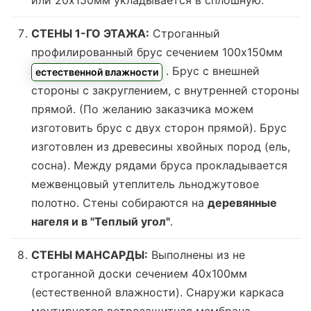
или 20х150мм укладывается в сплошную.
СТЕНЫ 1-ГО ЭТАЖА:
Строганный
профилированный брус сечением 100х150мм
. Брус с внешней
естественной влажности
стороны с закруглением, с внутренней стороны
прямой. (По желанию заказчика можем
изготовить брус с двух сторон прямой). Брус
изготовлен из древесины хвойных пород (ель,
сосна). Между рядами бруса прокладывается
межвенцовый утеплитель льноджутовое
полотно. Стены собираются на
деревянные
нагеля и в "Теплый угол"
.
СТЕНЫ МАНСАРДЫ:
Выполнены из не
строганной доски сечением 40х100мм
(
естественной влажности
). Снаружи каркаса
монтируется ветрозащитная мембрана