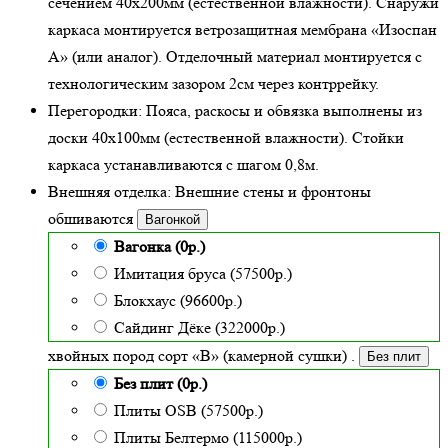
сечением 40х200мм (
естественной влажности
). Снаружи
каркаса монтируется ветрозащитная мембрана «Изоспан
А» (или аналог). Отделочный материал монтируется с
технологическим зазором 2см через контррейку.
Перегородки:
Пояса, раскосы и обвязка выполнены из
доски 40х100мм (
естественной влажности
). Стойки
каркаса устанавливаются с шагом 0,8м.
Внешняя отделка:
Внешние стены и фронтоны
обшиваются
Вагонкой
Вагонка (0р.)
Имитация бруса (57500р.)
Блокхаус (96600р.)
Сайдинг Дёке (322000р.)
хвойных пород сорт «В» (камерной сушки)
.
Без плит
Без плит (0р.)
Плиты OSB (57500р.)
Плиты Белтермо (115000р.)