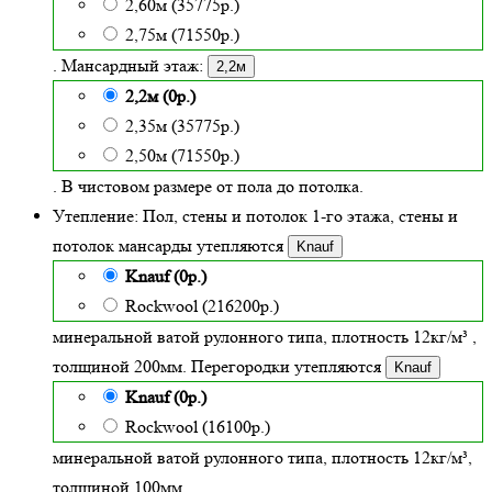
2,60м (35775р.)
2,75м (71550р.)
. Мансардный этаж:
2,2м
2,2м (0р.)
2,35м (35775р.)
2,50м (71550р.)
. В чистовом размере от пола до потолка.
Утепление:
Пол, стены и потолок 1-го этажа, стены и
потолок мансарды утепляются
Knauf
Knauf (0р.)
Rockwool (216200р.)
минеральной ватой рулонного типа, плотность 12кг/м³
,
толщиной
200
мм. Перегородки утепляются
Knauf
Knauf (0р.)
Rockwool (16100р.)
минеральной ватой рулонного типа, плотность 12кг/м³
,
толщиной 100мм.