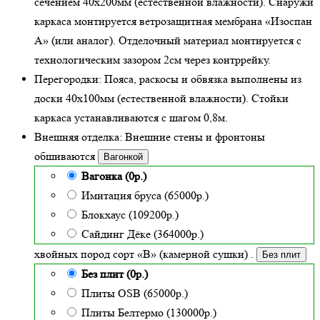
сечением 40х200мм (
естественной влажности
). Снаружи
каркаса монтируется ветрозащитная мембрана «Изоспан
А» (или аналог). Отделочный материал монтируется с
технологическим зазором 2см через контррейку.
Перегородки:
Пояса, раскосы и обвязка выполнены из
доски 40х100мм (
естественной влажности
). Стойки
каркаса устанавливаются с шагом 0,8м.
Внешняя отделка:
Внешние стены и фронтоны
обшиваются
Вагонкой
Вагонка (0р.)
Имитация бруса (65000р.)
Блокхаус (109200р.)
Сайдинг Дёке (364000р.)
хвойных пород сорт «В» (камерной сушки)
.
Без плит
Без плит (0р.)
Плиты OSB (65000р.)
Плиты Белтермо (130000р.)