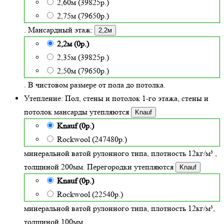
2,60м (39825р.)
2,75м (79650р.)
. Мансардный этаж:
2,2м
2,2м (0р.)
2,35м (39825р.)
2,50м (79650р.)
. В чистовом размере от пола до потолка.
Утепление:
Пол, стены и потолок 1-го этажа, стены и
потолок мансарды утепляются
Knauf
Knauf (0р.)
Rockwool (247480р.)
минеральной ватой рулонного типа, плотность 12кг/м³
,
толщиной
200
мм. Перегородки утепляются
Knauf
Knauf (0р.)
Rockwool (22540р.)
минеральной ватой рулонного типа, плотность 12кг/м³
,
толщиной 100мм.