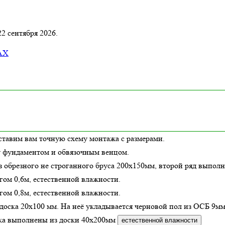
22 сентября 2026.
AX
ставим вам точную схему монтажа с размерами.
у фундаментом и обвязочным венцом.
з обрезного не строганного бруса 200х150мм, второй ряд выполн
гом 0,6м,
естественной влажности
.
гом 0,8м,
естественной влажности
.
доска 20х100 мм. На неё укладывается черновой пол из ОСБ 9мм
зка выполнены из доски
40х200
мм
естественной влажности