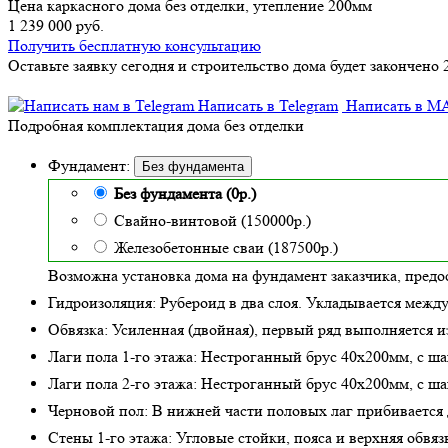
Цена каркасного дома без отделки, утепление 200мм
1 239 000 руб.
Получить бесплатную консультацию
Оставьте заявку сегодня и строительство дома будет закончено 
Написать в Telegram
Написать в M
Подробная комплектация дома без отделки
Фундамент:
Без фундамента
Без фундамента (0р.)
Свайно-винтовой (150000р.)
Железобетонные сваи (187500р.)
Возможна установка дома на фундамент заказчика, предо
Гидроизоляция:
Рубероид в два слоя. Укладывается межд
Обвязка:
Усиленная (двойная)
, первый ряд выполняется и
Лаги пола 1-го этажа:
Нестроганный брус 40х200мм, с ша
Лаги пола 2-го этажа:
Нестроганный брус 40х200мм, с ша
Черновой пол:
В нижней части половых лаг прибивается 
Стены 1-го этажа:
Угловые стойки, пояса и верхняя обвя