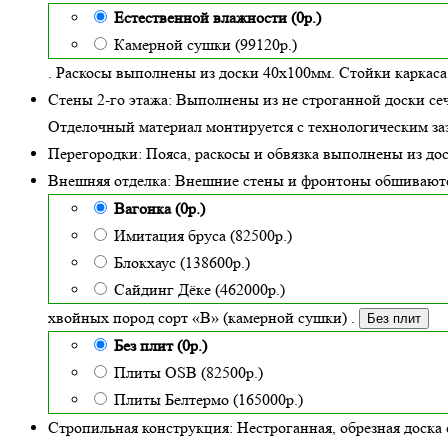
Естественной влажности (0р.)
Камерной сушки (99120р.)
. Раскосы выполнены из доски 40х100мм. Стойки каркаса
Стены 2-го этажа:
Выполнены из не строганной доски се
Отделочный материал монтируется с технологическим заз
Перегородки:
Пояса, раскосы и обвязка выполнены из до
Внешняя отделка:
Внешние стены и фронтоны обшивают
Вагонка (0р.)
Имитация бруса (82500р.)
Блокхаус (138600р.)
Сайдинг Дёке (462000р.)
хвойных пород сорт «В» (камерной сушки)
.
Без плит
Без плит (0р.)
Плиты OSB (82500р.)
Плиты Белтермо (165000р.)
Стропильная конструкция:
Нестроганная, обрезная доска 