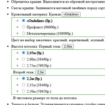
Обрешетка крыши:
Выполняется из обрезной нестроганно
Свесы крыши:
Зашиваются вагонкой хвойных пород сорт «
Кровельный материал:
Кровля
«Onduline»
«Onduline» (0р.)
Профлист (96000р.)
Металлочерепица (108000р.)
Цвет на выбор заказчика: красный, коричневый, зеленый.
Высота потолка:
Первый этаж:
2,45м
2,45м (0р.)
2,60м (38460р.)
2,75м (76920р.)
. Второй этаж:
2,2м
2,2м (0р.)
2,35м (38460р.)
2,50м (76920р.)
. В чистовом размере от пола до потолка.
Терраса и балкон:
Устанавливаются опорные столбы сече