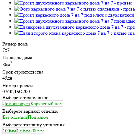
Размер дома
7х7
Площадь дома
2
86м
Срок строительства
45дн.
Номер проекта
076КДБО200
Выберете технологию
Дом из бруса
Каркасный дом
Выберете вариант отделки
Без отделки
Под ключ
Выберете толщину утепления
100мм
150мм
200мм