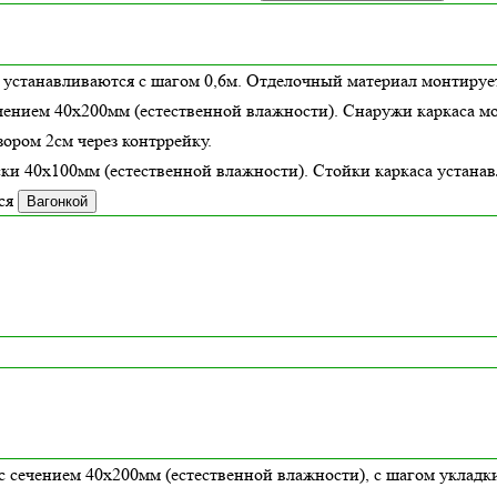
 устанавливаются с шагом 0,6м. Отделочный материал монтирует
чением 40х200мм (
естественной влажности
). Снаружи каркаса м
ором 2см через контррейку.
ски 40х100мм (
естественной влажности
). Стойки каркаса устана
ся
Вагонкой
с сечением 40х200мм (естественной влажности), с шагом укладки