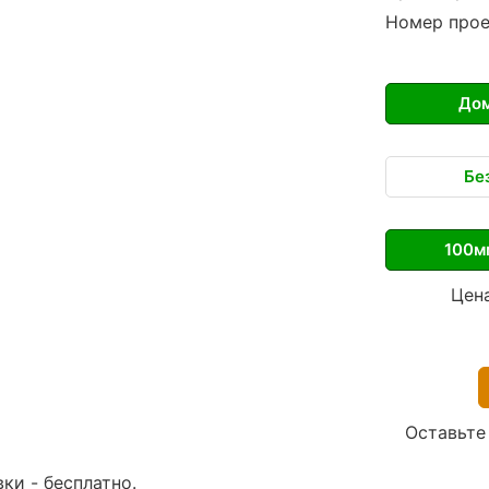
Номер прое
Дом
Бе
100м
Цен
Оставьте
вки -
бесплатно
.