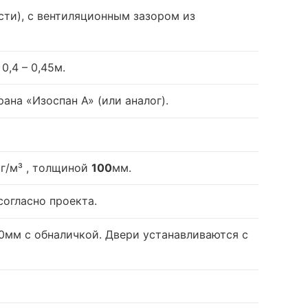
ти), с вентиляционным зазором из
,4 – 0,45м.
на «Изоспан А» (или аналог).
г/м³
, толщиной
100
мм.
огласно проекта.
0мм с обналичкой. Двери устанавливаются с