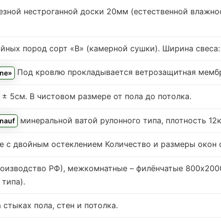
езной нестроганной доски 20мм (естественной влажнос
ных пород сорт «В» (камерной сушки). Ширина свеса: 0
Под кровлю прокладывается ветрозащитная мембра
ine»
. ± 5см. В чистовом размере от пола до потолка.
минеральной ватой рулонного типа, плотность 12к
nauf
е с двойным остеклением
Количество и размеры окон с
оизводство РФ), межкомнатные – филёнчатые 800х200
типа).
стыках пола, стен и потолка.