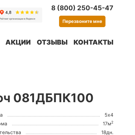
8 (800) 250-45-47
Перезвоните мне
АКЦИИ
ОТЗЫВЫ
КОНТАКТЫ
люч 081ДБПК100
а
5х4
2
ома
17м
тельства
18дн.