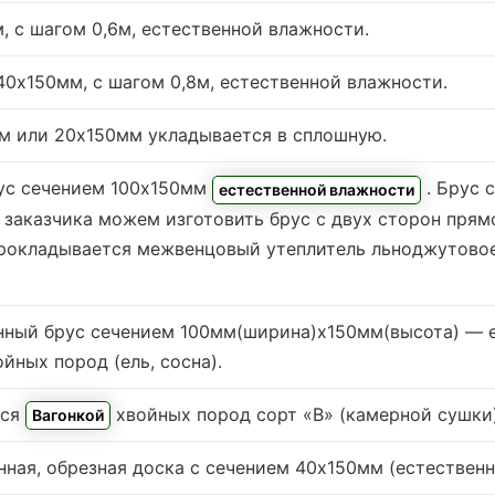
, с шагом 0,6м,
естественной влажности
.
0х150мм, с шагом 0,8м,
естественной влажности
.
м или 20х150мм укладывается в сплошную.
ус сечением 100х150мм
. Брус 
естественной влажности
заказчика можем изготовить брус с двух сторон прямо
 прокладывается межвенцовый утеплитель льноджутово
ный брус сечением 100мм(ширина)x150мм(высота) —
йных пород (ель, сосна).
тся
хвойных пород сорт «В» (камерной сушки
Вагонкой
ная, обрезная доска с сечением 40х150мм (естественн