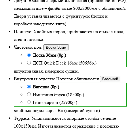
Двери:
Входная дверь металлическая
(производство РФ),
межкомнатные – филёнчатые 800х2000мм с обналичкой.
Двери устанавливаются с фурнитурой (петли и
коробкой заводского типа).
Плинтус:
Хвойных пород, прибивается на стыках пола,
стен и потолка.
Чистовой пол:
Доска 36мм
Доска 36мм (0р.)
ДСП Quick Deck 16мм (50656р.)
шпунтованная, камерной сушки.
Внутренняя отделка:
Потолок обшиваются
Вагонкой
Вагонка (0р.)
Имитация бруса (18500р.)
Гипсокартон (25900р.)
хвойных пород сорт «В» (камерной сушки)
.
Терраса:
Устанавливаются опорные столбы сечение
100х150мм. Изготавливается ограждение с помощью