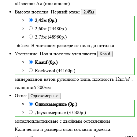
«Изоспан А» (или аналог).
Высота потолка:
Первый этаж:
2,45м
2,45м (0р.)
2,60м (24480р.)
2,75м (48960р.)
. ± 5см. В чистовом размере от пола до потолка.
Утепление:
Пол и потолок утепляются
Knauf
Knauf (0р.)
Rockwool (44160р.)
минеральной ватой рулонного типа, плотность 12кг/м³
,
толщиной
200
мм.
Окна:
Однокамерные
Однокамерные (0р.)
Двухкамерные (37500р.)
металлопластиковые с двойным остеклением
Количество и размеры окон согласно проекта.