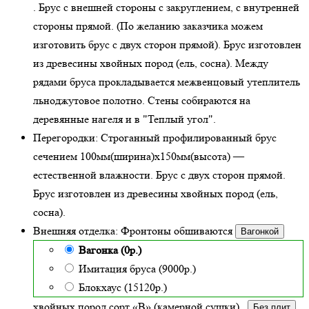
. Брус с внешней стороны с закруглением, с внутренней
стороны прямой. (По желанию заказчика можем
изготовить брус с двух сторон прямой). Брус изготовлен
из древесины хвойных пород (ель, сосна). Между
рядами бруса прокладывается межвенцовый утеплитель
льноджутовое полотно. Стены собираются на
деревянные нагеля и в "Теплый угол"
.
Перегородки:
Строганный профилированный брус
сечением 100мм(ширина)x150мм(высота) —
естественной влажности
. Брус с двух сторон прямой.
Брус изготовлен из древесины хвойных пород (ель,
сосна).
Внешняя отделка:
Фронтоны обшиваются
Вагонкой
Вагонка (0р.)
Имитация бруса (9000р.)
Блокхаус (15120р.)
хвойных пород сорт «В» (камерной сушки)
.
Без плит