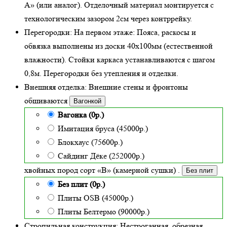
А» (или аналог). Отделочный материал монтируется с
технологическим зазором 2см через контррейку.
Перегородки:
На первом этаже: Пояса, раскосы и
обвязка выполнены из доски 40х100мм (
естественной
влажности
). Стойки каркаса устанавливаются с шагом
0,8м. Перегородки без утепления и отделки.
Внешняя отделка:
Внешние стены и фронтоны
обшиваются
Вагонкой
Вагонка (0р.)
Имитация бруса (45000р.)
Блокхаус (75600р.)
Сайдинг Дёке (252000р.)
хвойных пород сорт «В» (камерной сушки)
.
Без плит
Без плит (0р.)
Плиты OSB (45000р.)
Плиты Белтермо (90000р.)
Стропильная конструкция:
Нестроганная, обрезная