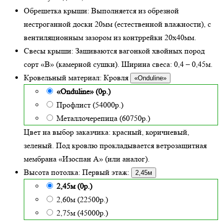
Обрешетка крыши:
Выполняется из обрезной
нестроганной доски 20мм (естественной влажности), с
вентиляционным зазором из контррейки 20х40мм.
Свесы крыши:
Зашиваются вагонкой хвойных пород
сорт «В» (камерной сушки). Ширина свеса: 0,4 – 0,45м.
Кровельный материал:
Кровля
«Onduline»
«Onduline» (0р.)
Профлист (54000р.)
Металлочерепица (60750р.)
Цвет на выбор заказчика: красный, коричневый,
зеленый.
Под кровлю прокладывается ветрозащитная
мембрана «Изоспан А» (или аналог).
Высота потолка:
Первый этаж:
2,45м
2,45м (0р.)
2,60м (22500р.)
2,75м (45000р.)