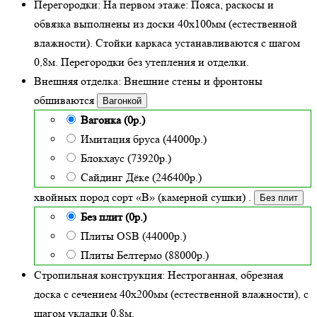
Перегородки:
На первом этаже: Пояса, раскосы и
обвязка выполнены из доски 40х100мм (
естественной
влажности
). Стойки каркаса устанавливаются с шагом
0,8м. Перегородки без утепления и отделки.
Внешняя отделка:
Внешние стены и фронтоны
обшиваются
Вагонкой
Вагонка (0р.)
Имитация бруса (44000р.)
Блокхаус (73920р.)
Сайдинг Дёке (246400р.)
хвойных пород сорт «В» (камерной сушки)
.
Без плит
Без плит (0р.)
Плиты OSB (44000р.)
Плиты Белтермо (88000р.)
Стропильная конструкция:
Нестроганная, обрезная
доска с сечением 40х200мм (естественной влажности), с
шагом укладки 0,8м.