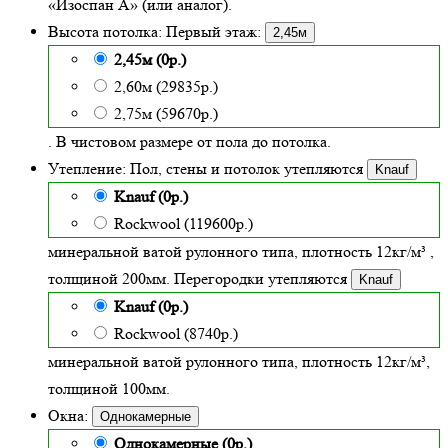
«Изоспан А» (или аналог).
Высота потолка:
Первый этаж:
2,45м
2,45м (0р.)
2,60м (29835р.)
2,75м (59670р.)
. В чистовом размере от пола до потолка.
Утепление:
Пол, стены и потолок утепляются
Knauf
Knauf (0р.)
Rockwool (119600р.)
минеральной ватой рулонного типа, плотность 12кг/м³
,
толщиной
200
мм. Перегородки утепляются
Knauf
Knauf (0р.)
Rockwool (8740р.)
минеральной ватой рулонного типа, плотность 12кг/м³
,
толщиной 100мм.
Окна:
Однокамерные
Однокамерные (0р.)