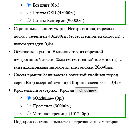
Без плит (0р.)
Плиты OSB (45000р.)
Плиты Белтермо (90000р.)
Стропильная конструкция:
Нестроганная, обрезная
доска с сечением 40х200мм (естественной влажности), с
шагом укладки 0,8м.
Обрешетка крыши:
Выполняется из обрезной
нестроганной доски 20мм (естественной влажности), с
вентиляционным зазором из контррейки 20х40мм.
Свесы крыши:
Зашиваются вагонкой хвойных пород
сорт «В» (камерной сушки). Ширина свеса: 0,4 – 0,45м.
Кровельный материал:
Кровля
«Onduline»
«Onduline» (0р.)
Профлист (90000р.)
Металлочерепица (101250р.)
Под кровлю прокладывается ветрозащитная мембрана