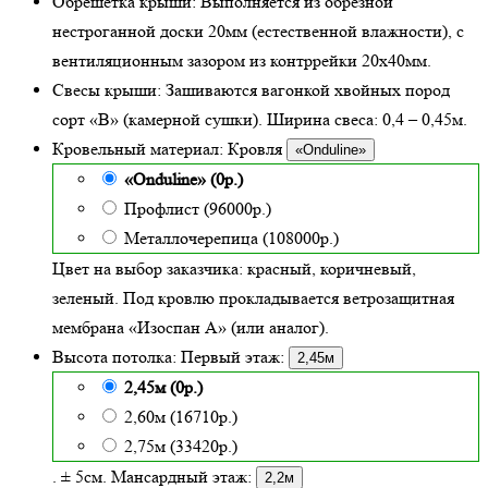
Обрешетка крыши:
Выполняется из обрезной
нестроганной доски 20мм (естественной влажности), с
вентиляционным зазором из контррейки 20х40мм.
Свесы крыши:
Зашиваются вагонкой хвойных пород
сорт «В» (камерной сушки). Ширина свеса: 0,4 – 0,45м.
Кровельный материал:
Кровля
«Onduline»
«Onduline» (0р.)
Профлист (96000р.)
Металлочерепица (108000р.)
Цвет на выбор заказчика: красный, коричневый,
зеленый.
Под кровлю прокладывается ветрозащитная
мембрана «Изоспан А» (или аналог).
Высота потолка:
Первый этаж:
2,45м
2,45м (0р.)
2,60м (16710р.)
2,75м (33420р.)
. ± 5см. Мансардный этаж:
2,2м