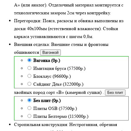
А» (или аналог). Отделочный материал монтируется с
технологическим зазором 2см через контррейку.
Перегородки:
Пояса, раскосы и обвязка выполнены из
доски 40х100мм (
естественной влажности
). Стойки
каркаса устанавливаются с шагом 0,8м.
Внешняя отделка:
Внешние стены и фронтоны
обшиваются
Вагонкой
Вагонка (0р.)
Имитация бруса (57500р.)
Блокхаус (96600р.)
Сайдинг Дёке (322000р.)
хвойных пород сорт «В» (камерной сушки)
.
Без плит
Без плит (0р.)
Плиты OSB (57500р.)
Плиты Белтермо (115000р.)
Стропильная конструкция:
Нестроганная, обрезная