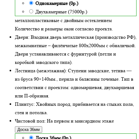
Однокамерные (0р.)
Двухкамерные (75000р.)
металлопластиковые с двойным остеклением
Количество и размеры окон согласно проекта.
Двери:
Входная дверь металлическая
(производство РФ),
межкомнатные – филёнчатые 800х2000мм с обналичкой.
Двери устанавливаются с фурнитурой (петли и
коробкой заводского типа).
Лестница (межэтажная):
Ступени заводские, тетива —
из бруса 90×140мм., перила и балясины точеные. Тип в
соответствии с проектом: одномаршевая, двухмаршевая
или П-образная.
Плинтус:
Хвойных пород, прибивается на стыках пола,
стен и потолка.
Чистовой пол:
На первом и мансардном этаже
Доска 36мм
Доска 36мм (0р.)