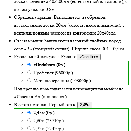
доска с сечением 40х200мм (естественной влажности), с
шагом укладки 0,8м.
Обрешетка крыши:
Выполняется из обрезной
нестроганной доски 20мм (естественной влажности), с
вентиляционным зазором из контррейки 20х40мм.
Свесы крыши:
Зашиваются вагонкой хвойных пород
сорт «В» (камерной сушки). Ширина свеса: 0,4 – 0,45м.
Кровельный материал:
Кровля
«Onduline»
«Onduline» (0р.)
Профлист (96000р.)
Металлочерепица (108000р.)
Под кровлю прокладывается ветрозащитная мембрана
«Изоспан А» (или аналог).
Высота потолка:
Первый этаж:
2,45м
2,45м (0р.)
2,60м (28710р.)
2,75м (57420р.)