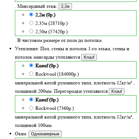
. Мансардный этаж:
2,2м
2,2м (0р.)
2,35м (28710р.)
2,50м (57420р.)
. В чистовом размере от пола до потолка.
Утепление:
Пол, стены и потолок 1-го этажа, стены и
потолок мансарды утепляются
Knauf
Knauf (0р.)
Rockwool (184000р.)
минеральной ватой рулонного типа, плотность 12кг/м³
,
толщиной
200
мм. Перегородки утепляются
Knauf
Knauf (0р.)
Rockwool (7360р.)
минеральной ватой рулонного типа, плотность 12кг/м³
,
толщиной 100мм.
Окна:
Однокамерные