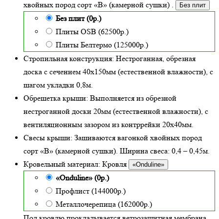
хвойных пород сорт «В» (камерной сушки)
.
Без плит
Без плит (0р.)
Плиты OSB (62500р.)
Плиты Белтермо (125000р.)
Стропильная конструкция:
Нестроганная, обрезная
доска с сечением 40х150мм (естественной влажности), с
шагом укладки 0,8м.
Обрешетка крыши:
Выполняется из обрезной
нестроганной доски 20мм (естественной влажности), с
вентиляционным зазором из контррейки 20х40мм.
Свесы крыши:
Зашиваются вагонкой хвойных пород
сорт «В» (камерной сушки). Ширина свеса: 0,4 – 0,45м.
Кровельный материал:
Кровля
«Onduline»
«Onduline» (0р.)
Профлист (144000р.)
Металлочерепица (162000р.)
Под кровлю прокладывается ветрозащитная мембрана