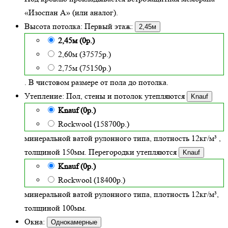
«Изоспан А» (или аналог).
Высота потолка:
Первый этаж:
2,45м
2,45м (0р.)
2,60м (37575р.)
2,75м (75150р.)
. В чистовом размере от пола до потолка.
Утепление:
Пол, стены и потолок утепляются
Knauf
Knauf (0р.)
Rockwool (158700р.)
минеральной ватой рулонного типа, плотность 12кг/м³
,
толщиной
150
мм. Перегородки утепляются
Knauf
Knauf (0р.)
Rockwool (18400р.)
минеральной ватой рулонного типа, плотность 12кг/м³
,
толщиной 100мм.
Окна:
Однокамерные