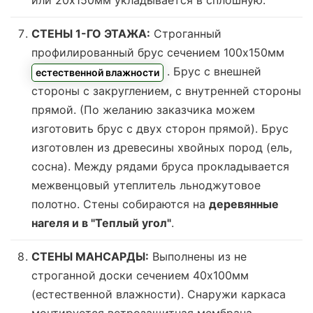
или 20х150мм укладывается в сплошную.
СТЕНЫ 1-ГО ЭТАЖА:
Строганный
профилированный брус сечением 100х150мм
. Брус с внешней
естественной влажности
стороны с закруглением, с внутренней стороны
прямой. (По желанию заказчика можем
изготовить брус с двух сторон прямой). Брус
изготовлен из древесины хвойных пород (ель,
сосна). Между рядами бруса прокладывается
межвенцовый утеплитель льноджутовое
полотно. Стены собираются на
деревянные
нагеля и в "Теплый угол"
.
СТЕНЫ МАНСАРДЫ:
Выполнены из не
строганной доски сечением 40х100мм
(
естественной влажности
). Снаружи каркаса
монтируется ветрозащитная мембрана