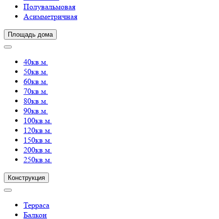
Полувальмовая
Асимметричная
Площадь дома
40кв.м.
50кв.м.
60кв.м.
70кв.м.
80кв.м.
90кв.м.
100кв.м.
120кв.м.
150кв.м.
200кв.м.
250кв.м.
Конструкция
Терраса
Балкон