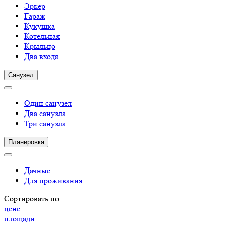
Эркер
Гараж
Кукушка
Котельная
Крыльцо
Два входа
Санузел
Один санузел
Два санузла
Три санузла
Планировка
Дачные
Для проживания
Сортировать по:
цене
площади