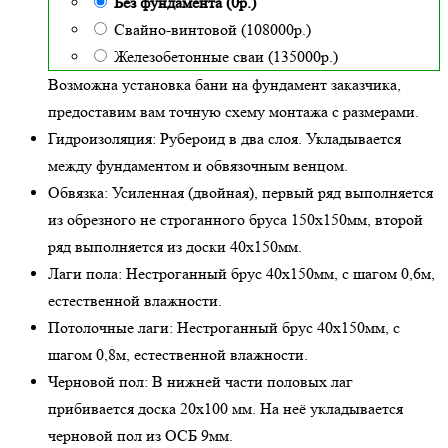
Без фундамента (0р.)
Свайно-винтовой (108000р.)
Железобетонные сваи (135000р.)
Возможна установка бани на фундамент заказчика,
предоставим вам точную схему монтажа с размерами.
Гидроизоляция:
Рубероид в два слоя. Укладывается
между фундаментом и обвязочным венцом.
Обвязка:
Усиленная (двойная)
, первый ряд выполняется
из обрезного не строганного бруса 150х150мм, второй
ряд выполняется из доски 40х150мм.
Лаги пола:
Нестроганный брус 40х150мм, с шагом 0,6м,
естественной влажности
.
Потолочные лаги:
Нестроганный брус 40х150мм, с
шагом 0,8м,
естественной влажности
.
Черновой пол:
В нижней части половых лаг
прибивается доска 20х100 мм. На неё укладывается
черновой пол из ОСБ 9мм.