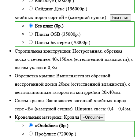
Блокхаус (58800р.)
Сайдинг Дёке (196000р.)
хвойных пород сорт «В» (камерной сушки)
.
Без плит
Без плит (0р.)
Плиты OSB (35000р.)
Плиты Белтермо (70000р.)
Стропильная конструкция:
Нестроганная, обрезная
доска с сечением 40х150мм (естественной влажности), с
шагом укладки 0,8м.
Обрешетка крыши:
Выполняется из обрезной
нестроганной доски 20мм (естественной влажности), с
вентиляционным зазором из контррейки 20х40мм.
Свесы крыши:
Зашиваются вагонкой хвойных пород
сорт «В» (камерной сушки). Ширина свеса: 0,4 – 0,45м.
Кровельный материал:
Кровля
«Onduline»
«Onduline» (0р.)
Профлист (72000р.)