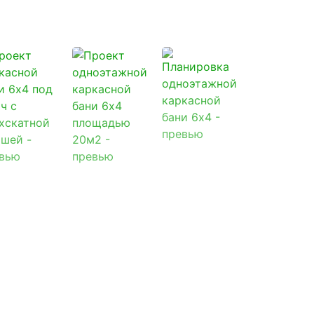
вки -
бесплатно
.