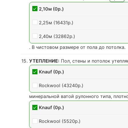
2,10м (0р.)
2,25м (16431р.)
2,40м (32862р.)
. В чистовом размере от пола до потолка.
УТЕПЛЕНИЕ:
Пол, стены и потолок утепл
Knauf (0р.)
Rockwool (43240р.)
минеральной ватой рулонного типа, плотно
Knauf (0р.)
Rockwool (5520р.)