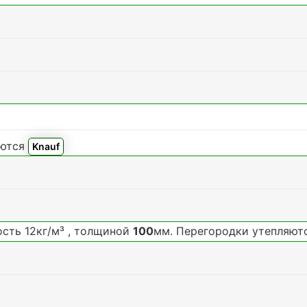
яются
Knauf
сть 12кг/м³
, толщиной
100
мм. Перегородки утепляют