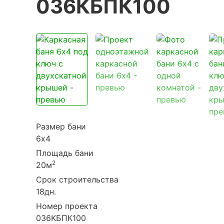
036КБПК100
Изменение планиро
Размер бани
6х4
Площадь бани
2
20м
Срок строительства
18дн.
Номер проекта
036КБПК100