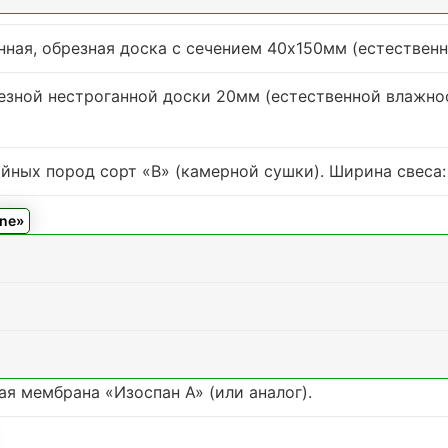
ная, обрезная доска с сечением 40х150мм (естественн
езной нестроганной доски 20мм (естественной влажнос
ных пород сорт «В» (камерной сушки). Ширина свеса: 0
ine»
я мембрана «Изоспан А» (или аналог).