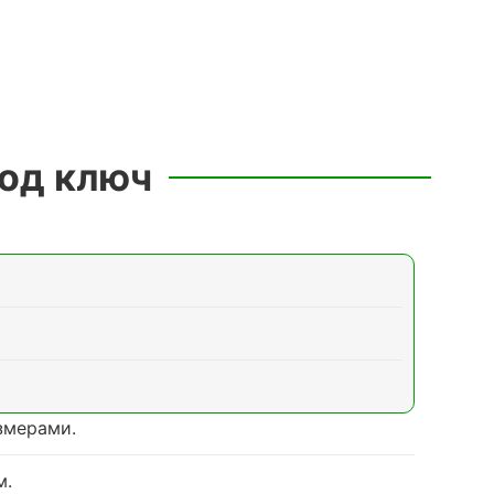
под ключ
змерами.
м.