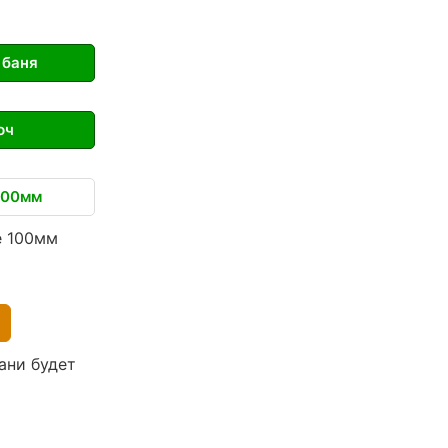
 баня
юч
200мм
е 100мм
ани будет