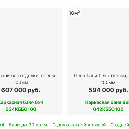
2
16м
бани без отделки, стены
Цена бани без отделки,
100мм
100мм
607 000 руб.
594 000 руб.
Каркасная баня 6х4
Каркасная баня 6х
034КББО100
042КББО100
х4
Бани до 30 кв. м.
с двухскатной крышей
с одно