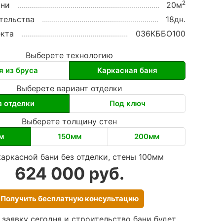
2
ани
20м
тельства
18дн.
кта
036КББО100
Выберете технологию
я из бруса
Каркасная баня
Выберете вариант отделки
з отделки
Под ключ
Выберете толщину стен
м
150мм
200мм
каркасной бани без отделки, стены 100мм
624 000 руб.
Получить бесплатную консультацию
 заявку сегодня и строительство бани будет