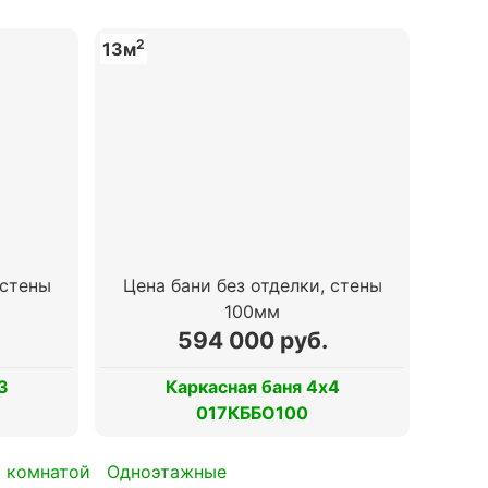
2
13м
 стены
Цена бани без отделки, стены
100мм
594 000 руб.
3
Каркасная баня 4х4
017КББО100
й комнатой
Одноэтажные