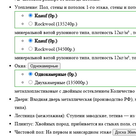
Утепление:
Пол, стены и потолок 1-го этажа, стены и по
Knauf (0р.)
Rockwool (135240р.)
минеральной ватой рулонного типа, плотность 12кг/м³
, 
Knauf (0р.)
Rockwool (34500р.)
минеральной ватой рулонного типа, плотность 12кг/м³
, 
Окна:
Однокамерные
Однокамерные (0р.)
Двухкамерные (135000р.)
металлопластиковые с двойным остеклением
Количество 
Двери:
Входная дверь металлическая
(производство РФ), 
типа).
Лестница (межэтажная):
Ступени заводские, тетива — из 
Плинтус:
Хвойных пород, прибивается на стыках пола, ст
Чистовой пол:
На первом и мансардном этаже
Доска 36м