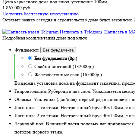
Цена каркасного дома под ключ, утепление 100мм
1 865 000 руб.
Получить бесплатную консультацию
Оставьте заявку сегодня и строительство дома будет закончено 
Написать в Telegram
Написать в M
Подробная комплектация дома под ключ
Фундамент:
Без фундамента
Без фундамента (0р.)
Свайно-винтовой (132000р.)
Железобетонные сваи (165000р.)
Возможна установка дома на фундамент заказчика, предо
Гидроизоляция:
Рубероид в два слоя. Укладывается межд
Обвязка:
Усиленная (двойная)
, первый ряд выполняется и
Лаги пола 1-го этажа:
Нестроганный брус 40х150мм, с ша
Лаги пола 2-го этажа:
Нестроганный брус 40х150мм, с ша
Черновой пол:
В нижней части половых лаг прибивается д
потолок первого этажа.