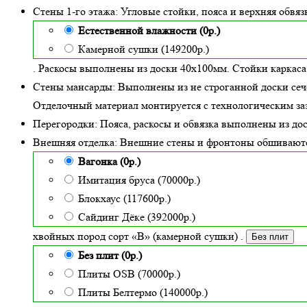
Стены 1-го этажа:
Угловые стойки, пояса и верхняя обвя
Естественной влажности (0р.)
Камерной сушки (149200р.)
. Раскосы выполнены из доски 40х100мм. Стойки каркаса
Стены мансарды:
Выполнены из не строганной доски сеч
Отделочный материал монтируется с технологическим заз
Перегородки:
Пояса, раскосы и обвязка выполнены из до
Внешняя отделка:
Внешние стены и фронтоны обшивают
Вагонка (0р.)
Имитация бруса (70000р.)
Блокхаус (117600р.)
Сайдинг Дёке (392000р.)
хвойных пород сорт «В» (камерной сушки)
.
Без плит
Без плит (0р.)
Плиты OSB (70000р.)
Плиты Белтермо (140000р.)