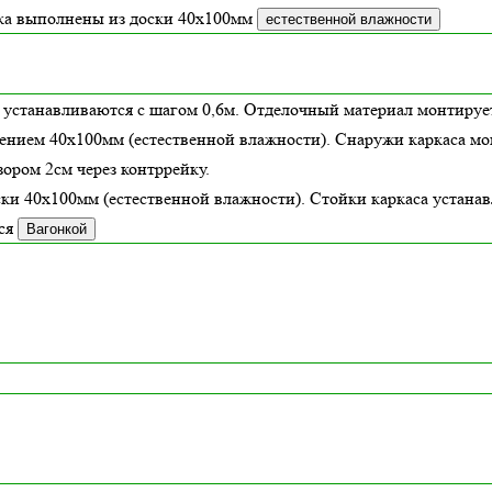
зка выполнены из доски
40х100
мм
естественной влажности
 устанавливаются с шагом 0,6м. Отделочный материал монтирует
ением 40х100мм (
естественной влажности
). Снаружи каркаса м
ором 2см через контррейку.
ски 40х100мм (
естественной влажности
). Стойки каркаса устана
ся
Вагонкой