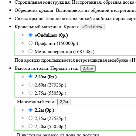
Стропильная конструкция:
Нестроганная, обрезная доска 
Обрешетка крыши:
Выполняется из обрезной нестроганно
Свесы крыши:
Зашиваются вагонкой хвойных пород сорт «
Кровельный материал:
Кровля
«Onduline»
«Onduline» (0р.)
Профлист (150000р.)
Металлочерепица (168750р.)
Под кровлю прокладывается ветрозащитная мембрана «Из
Высота потолка:
Первый этаж:
2,45м
2,45м (0р.)
2,60м (27525р.)
2,75м (55050р.)
. Мансардный этаж:
2,2м
2,2м (0р.)
2,35м (27525р.)
2,50м (55050р.)
. В чистовом размере от пола до потолка.