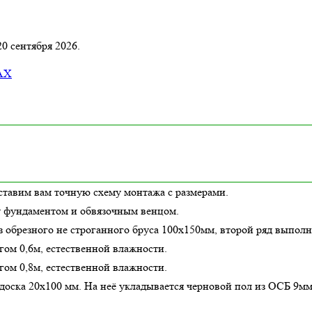
20 сентября 2026.
AX
ставим вам точную схему монтажа с размерами.
у фундаментом и обвязочным венцом.
з обрезного не строганного бруса 100х150мм, второй ряд выполн
гом 0,6м,
естественной влажности
.
гом 0,8м,
естественной влажности
.
оска 20х100 мм. На неё укладывается черновой пол из ОСБ 9мм.