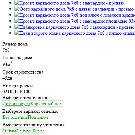
Размер дома
7х8
Площадь дома
2
93м
Срок строительства
45дн.
Номер проекта
021КДПК100
Выберете технологию
Дом из бруса
Каркасный дом
Выберете вариант отделки
Без отделки
Под ключ
Выберете толщину утепления
100мм
150мм
200мм