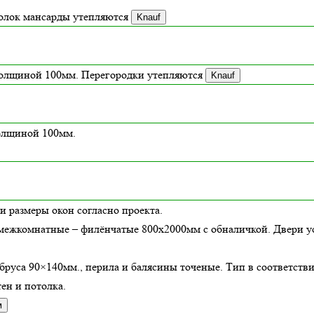
толок мансарды утепляются
Knauf
толщиной
100
мм. Перегородки утепляются
Knauf
толщиной 100мм.
и размеры окон согласно проекта.
межкомнатные – филёнчатые 800х2000мм с обналичкой. Двери ус
бруса 90×140мм., перила и балясины точеные. Тип в соответств
ен и потолка.
м